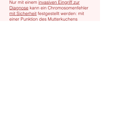
Nur mit einem
invasiven Eingriff zur
Diagnose
kann ein Chromosomenfehler
mit Sicherheit
festgestellt werden: mit
einer Punktion des Mutterkuchens
(Chorionzottenbiopsie) ab der 11.
Woche oder einer Punktion des
Fruchtwassers (Amniozentese) ab der
16.Woche. Ausführliche Information
unter:
https://fetalmedicine.com/ultrasound-
scans/nuchal-scan
Ordination Privat und Wahlarzt für alle
Kassen
Marktgasse 2/1, 1090 Wien
T: +
43 1 310 18 77