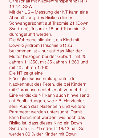
Ultraschall mit Nackentransparenz
(NT)
13-14. SSW
Mit der US – Messung der NT kann eine
Abschätzung des Risikos dieser
Schwangerschaft auf Trisomie 21 (Down
Syndrom), Trisomie 18 und Trisomie 13
durchgeführt werden.
Die Wahrscheinlichkeit, ein Kind mit
Down-Syndrom (Trisomie 21) zu
bekommen ist – nur auf das Alter der
Mutter bezogen bei der Geburt– mit 25
Jahren 1:1350, mit 35 Jahren 1:360 und
mit 40 Jahren 1:100.
Die NT zeigt eine
Flüssigkeitsansammlung unter der
Nackenhaut des Feten, die bei Kindern
mit Chromosomenfehler oft vermehrt ist.
Eine verdickte NT kann auch hinweisend
auf Fehlbildungen, wie z.B. Herzfehler
sein. Auch das Nasenbein und weitere
Parameter werden untersucht. Damit
kann berechnet werden, wie hoch das
Risiko ist, dass dieses Kind ein Down
Syndrom (Tr. 21) oder Tr 18/13 hat. So
werden 80 % der Kinder mit Down