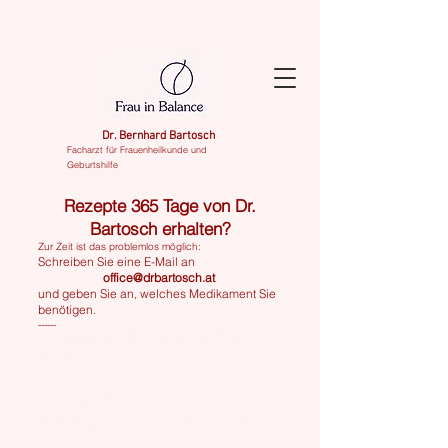
Dr. Bernhard Bartosch
Facharzt für Frauenheilkunde und
Geburtshilfe
Rezepte 365 Tage von Dr.
Bartosch erhalten?
Zur Zeit ist das problemlos möglich:
Schreiben Sie eine E-Mail an
office@drbartosch.at
und geben Sie an, welches Medikament Sie
benötigen.
------
Sie müssen Ihre Zugriffsdauer in ELGA
ändern:
- Voraussetzung:
sie müssen in den letzten 90 Tagen bei Dr. Bartosch
die eCard gesteckt haben