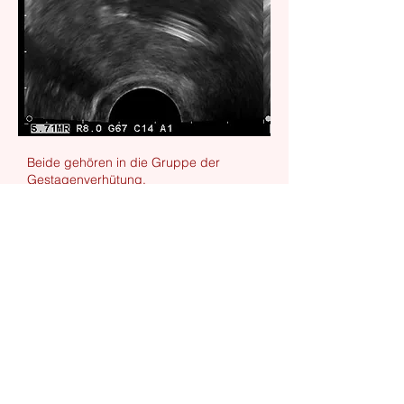
Beide gehören in die Gruppe der
Gestagenverhütung.
Die Mirena - Spirale hat einen Pearl
Index von 0,2
(2 von 100 Frauen werden jährlich
schwanger),
beim Implanon liegt der Pearl Index bei
0,05.
Mirena, Jaydess, Implanon und
Kupferspirale zählen zu den sehr
sicheren Verhütungsmethoden.