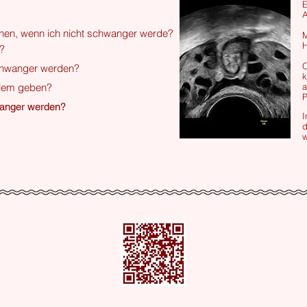
E
A
nnen, wenn ich nicht schwanger werde?
M
H
?
O
 schwanger werden?
k
blem geben?
a
P
anger werden?
I
d