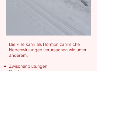
Die Pille kann als Hormon zahlreiche
Nebenwirkungen verursachen wie unter
anderem:
Zwischenblutungen
Brustschmerzen
Kopfschmerzen
depressive Verstimmungen
Migräne
Übelkeit
veränderter Sexualtrieb (Libido)
Bluthochdruck
Akne, Hautausschlag, Haarausfall
Infektion der Scheide
Wassereinlagerung
(Flüssigkeitsretention)
Gewichtsveränderungen