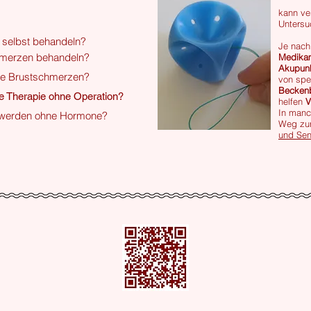
kann ve
Untersu
n selbst behandeln?
Je nach
chmerzen behandeln?
Medika
Akupunk
ine Brustschmerzen?
von spe
Becken
ine Therapie ohne Operation?
helfen
V
In manc
chwerden ohne Hormone?
Weg zur
und Se