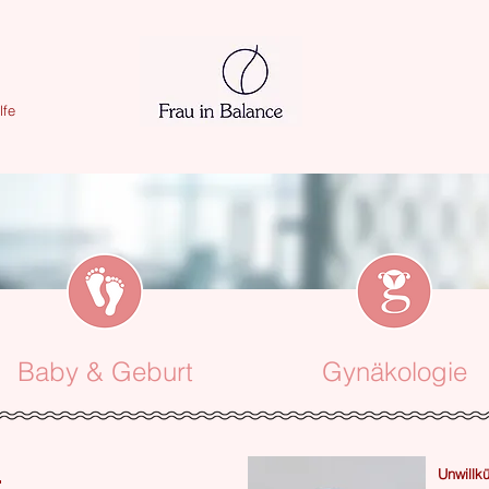
lfe
Baby & Geburt
Gynäkologie
Unwillkü
r