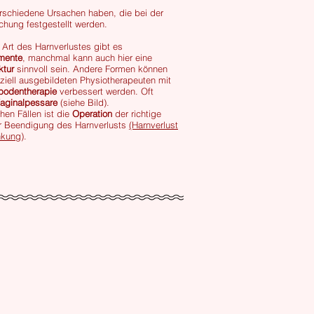
rschiedene Ursachen haben, die bei der
chung festgestellt werden.
 Art des Harnverlustes gibt es
mente
, manchmal kann auch hier eine
tur
sinnvoll sein. Andere Formen können
ziell ausgebildeten Physiotherapeuten mit
bodentherapie
verbessert werden. Oft
aginalpessare
(siehe Bild).
hen Fällen ist die
Operation
der richtige
 Beendigung des Harnverlusts
(Harnverlust
nkung)
.