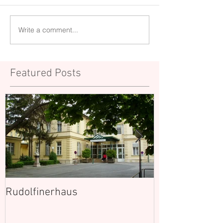
Write a comment...
Featured Posts
Rudolfinerhaus
This is the tit
post